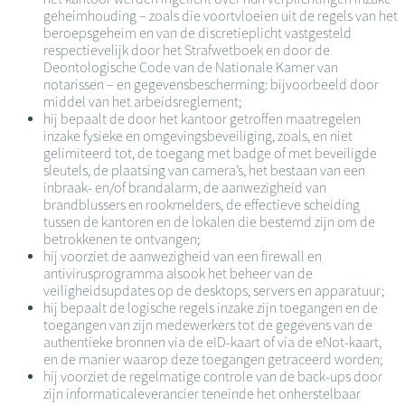
geheimhouding – zoals die voortvloeien uit de regels van het
beroepsgeheim en van de discretieplicht vastgesteld
respectievelijk door het Strafwetboek en door de
Deontologische Code van de Nationale Kamer van
notarissen – en gegevensbescherming: bijvoorbeeld door
middel van het arbeidsreglement;
hij bepaalt de door het kantoor getroffen maatregelen
inzake fysieke en omgevingsbeveiliging, zoals, en niet
gelimiteerd tot, de toegang met badge of met beveiligde
sleutels, de plaatsing van camera’s, het bestaan van een
inbraak- en/of brandalarm, de aanwezigheid van
brandblussers en rookmelders, de effectieve scheiding
tussen de kantoren en de lokalen die bestemd zijn om de
betrokkenen te ontvangen;
hij voorziet de aanwezigheid van een firewall en
antivirusprogramma alsook het beheer van de
veiligheidsupdates op de desktops, servers en apparatuur;
hij bepaalt de logische regels inzake zijn toegangen en de
toegangen van zijn medewerkers tot de gegevens van de
authentieke bronnen via de eID-kaart of via de eNot-kaart,
en de manier waarop deze toegangen getraceerd worden;
hij voorziet de regelmatige controle van de back-ups door
zijn informaticaleverancier teneinde het onherstelbaar