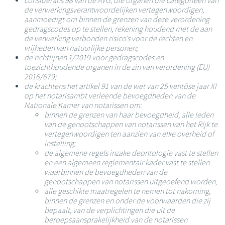
considerans 98 van de AVG, die organen die categorieën van
de verwerkingsverantwoordelijken vertegenwoordigen,
aanmoedigt om binnen de grenzen van deze verordening
gedragscodes op te stellen, rekening houdend met de aan
de verwerking verbonden risico's voor de rechten en
vrijheden van natuurlijke personen;
de richtlijnen 1/2019 voor gedragscodes en
toezichthoudende organen in de zin van verordening (EU)
2016/679;
de krachtens het artikel 91 van de wet van 25 ventôse jaar XI
op het notarisambt verleende bevoegdheden van de
Nationale Kamer van notarissen om:
binnen de grenzen van haar bevoegdheid, alle leden
van de genootschappen van notarissen van het Rijk te
vertegenwoordigen ten aanzien van elke overheid of
instelling;
de algemene regels inzake deontologie vast te stellen
en een algemeen reglementair kader vast te stellen
waarbinnen de bevoegdheden van de
genootschappen van notarissen uitgeoefend worden,
alle geschikte maatregelen te nemen tot nakoming,
binnen de grenzen en onder de voorwaarden die zij
bepaalt, van de verplichtingen die uit de
beroepsaansprakelijkheid van de notarissen