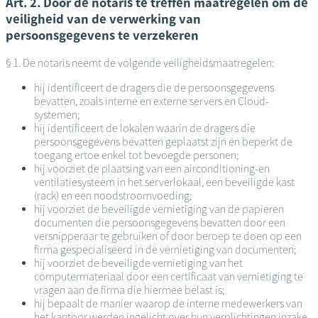
Art. 2. Door de notaris te treffen maatregelen om de
veiligheid van de verwerking van
persoonsgegevens te verzekeren
§ 1. De notaris neemt de volgende veiligheidsmaatregelen:
hij identificeert de dragers die de persoonsgegevens
bevatten, zoals interne en externe servers en Cloud-
systemen;
hij identificeert de lokalen waarin de dragers die
persoonsgegevens bevatten geplaatst zijn en beperkt de
toegang ertoe enkel tot bevoegde personen;
hij voorziet de plaatsing van een airconditioning-en
ventilatiesysteem in het serverlokaal, een beveiligde kast
(rack) en een noodstroomvoeding;
hij voorziet de beveiligde vernietiging van de papieren
documenten die persoonsgegevens bevatten door een
versnipperaar te gebruiken of door beroep te doen op een
firma gespecialiseerd in de vernietiging van documenten;
hij voorziet de beveiligde vernietiging van het
computermateriaal door een certificaat van vernietiging te
vragen aan de firma die hiermee belast is;
hij bepaalt de manier waarop de interne medewerkers van
het kantoor werden ingelicht over hun verplichtingen inzake