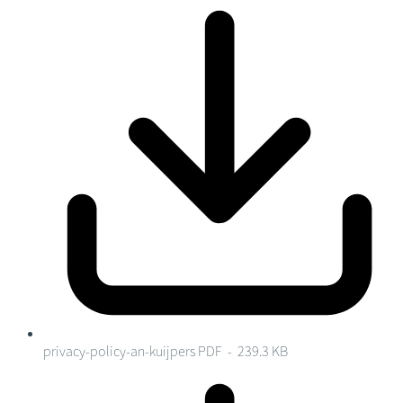
privacy-policy-an-kuijpers
PDF - 239.3 KB