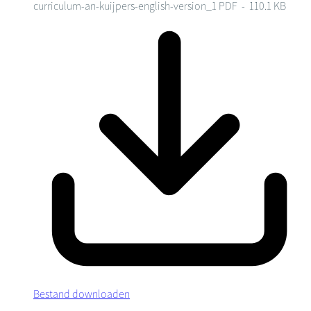
curriculum-an-kuijpers-english-version_1
PDF - 110.1 KB
Bestand downloaden