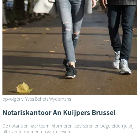
opvolger v. Yves Behets Wydemans
Notariskantoor
An Kuijpers
Brussel
De notaris en haar team informeren, adviseren en begeleiden je bij
alle sleutelmomenten van je leven.